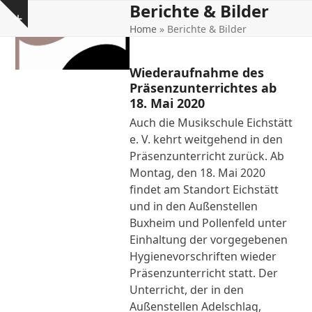
Berichte & Bilder
Open
Close
Skip
Show
to
Home
»
Berichte & Bilder
mobile
mobile
notice
content
menu
menu
Wiederaufnahme des
Präsenzunterrichtes ab
18. Mai 2020
Auch die Musikschule Eichstätt
e. V. kehrt weitgehend in den
Präsenzunterricht zurück. Ab
Montag, den 18. Mai 2020
findet am Standort Eichstätt
und in den Außenstellen
Buxheim und Pollenfeld unter
Einhaltung der vorgegebenen
Hygienevorschriften wieder
Präsenzunterricht statt. Der
Unterricht, der in den
Außenstellen Adelschlag,