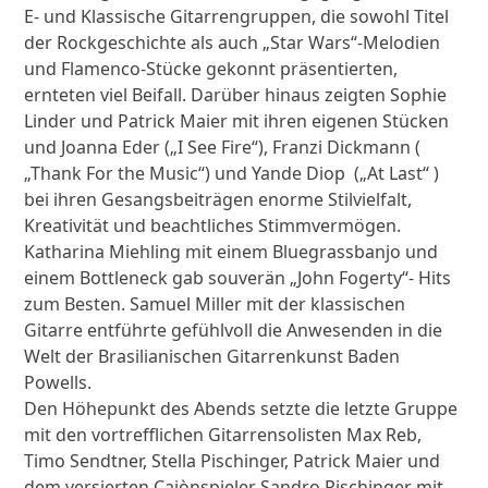
E- und Klassische Gitarrengruppen, die sowohl Titel
der Rockgeschichte als auch „Star Wars“-Melodien
und Flamenco-Stücke gekonnt präsentierten,
ernteten viel Beifall. Darüber hinaus zeigten Sophie
Linder und Patrick Maier mit ihren eigenen Stücken
und Joanna Eder („I See Fire“), Franzi Dickmann (
„Thank For the Music“) und Yande Diop („At Last“ )
bei ihren Gesangsbeiträgen enorme Stilvielfalt,
Kreativität und beachtliches Stimmvermögen.
Katharina Miehling mit einem Bluegrassbanjo und
einem Bottleneck gab souverän „John Fogerty“- Hits
zum Besten. Samuel Miller mit der klassischen
Gitarre entführte gefühlvoll die Anwesenden in die
Welt der Brasilianischen Gitarrenkunst Baden
Powells.
Den Höhepunkt des Abends setzte die letzte Gruppe
mit den vortrefflichen Gitarrensolisten Max Reb,
Timo Sendtner, Stella Pischinger, Patrick Maier und
dem versierten Cajònspieler Sandro Pischinger mit