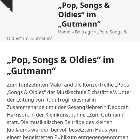
„Pop, Songs &
Open
Close
Skip
Show
to
Oldies“ im
mobile
mobile
notice
content
„Gutmann“
menu
menu
Home
»
Beiträge
»
„Pop, Songs &
Oldies“ im „Gutmann“
„Pop, Songs & Oldies“ im
„Gutmann“
Zum fünfzehnten Male fand die Konzertreihe „Pops
,Songs & Oldies“ der Musikschule Eichstätt e.V. unter
der Leitung von Rudi Trögl, diesmal in
Zusammenarbeit mit der Gesangslehrerin Deborah
Harrison, in der Kleinkunstbühne „Zum Gutmann“
statt. Die musikalischen Beiträge des kleinen
Jubiläums wurden bei voll besetztem Haus von
einem begeisterten Publikum entgegengenommen.