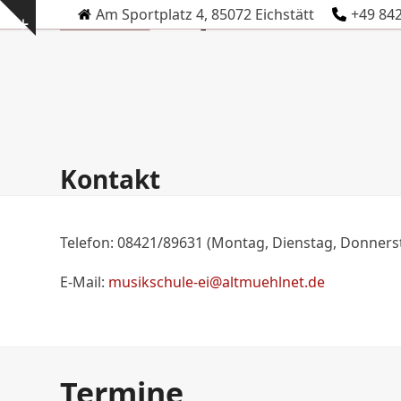
Skip
Am Sportplatz 4, 85072 Eichstätt
+49 84
Show
to
notice
content
Kontakt
Telefon: 08421/89631 (Montag, Dienstag, Donnersta
E-Mail:
musikschule-ei@altmuehlnet.de
Termine