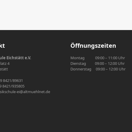
kt
Öffnungszeiten
le Eichstätt e.V.
Montag 09:00 – 11:00 Uhr
atz 4
Dienstag 09:00 – 12:00 Uhr
stätt
Donnerstag 09:00 – 12:00 Uhr
49 8421/89631
49 8421/935805
sikschule-ei@altmuehlnet.de