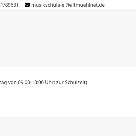
21/89631
musikschule-ei@altmuehlnet.de
Schule
Verein
Kontakt
Termine
Anmeldung
g von 09:00-13:00 Uhr; zur Schulzeit)