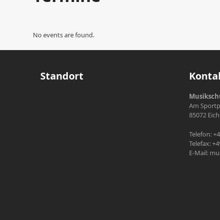
No events are found.
Standort
Konta
Musikschu
Am Sportpl
85072 Eich
Telefon: +
Telefax: +
E-Mail: mu