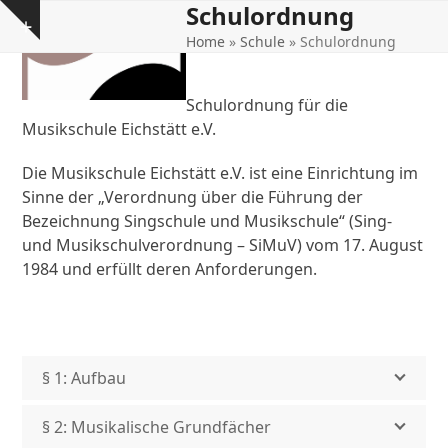
Schulordnung
Open
Close
Skip
Show
to
Home
»
Schule
»
Schulordnung
mobile
mobile
notice
content
menu
menu
Schulordnung für die
Musikschule Eichstätt e.V.
Die Musikschule Eichstätt e.V. ist eine Einrichtung im
Sinne der „Verordnung über die Führung der
Bezeichnung Singschule und Musikschule“ (Sing-
und Musikschulverordnung – SiMuV) vom 17. August
1984 und erfüllt deren Anforderungen.
§ 1: Aufbau
§ 2: Musikalische Grundfächer