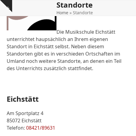
Standorte
Open
Close
Skip
Show
to
Home
»
Standorte
mobile
mobile
notice
content
menu
menu
Die Musikschule Eichstätt
unterrichtet haupsächlich an Ihrem eigenen
Standort in Eichstätt selbst. Neben diesem
Standorten gibt es in verschieden Ortschaften im
Umland noch weitere Standorte, an denen ein Teil
des Unterrichts zusätzlich stattfindet.
Eichstätt
Am Sportplatz 4
85072 Eichstätt
Telefon:
08421/89631