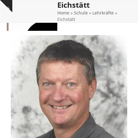
Eichstätt
Open
Close
Skip
Show
to
Home
»
Schule
»
Lehrkräfte
»
mobile
mobile
notice
content
Eichstätt
menu
menu