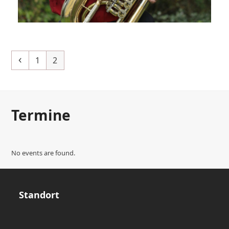
Golder Sebastian
Previous
Page
Page
1
2
Termine
No events are found.
Standort