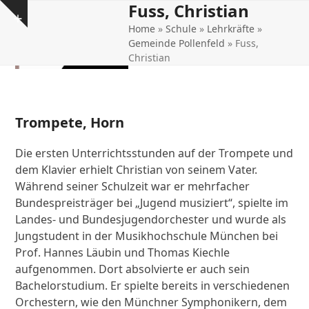
Fuss, Christian
Open
Close
Skip
Show
to
Home
»
Schule
»
Lehrkräfte
»
mobile
mobile
notice
content
Gemeinde Pollenfeld
»
Fuss,
menu
menu
Christian
Trompete, Horn
Die ersten Unterrichtsstunden auf der Trompete und
dem Klavier erhielt Christian von seinem Vater.
Während seiner Schulzeit war er mehrfacher
Bundespreisträger bei „Jugend musiziert“, spielte im
Landes- und Bundesjugendorchester und wurde als
Jungstudent in der Musikhochschule München bei
Prof. Hannes Läubin und Thomas Kiechle
aufgenommen. Dort absolvierte er auch sein
Bachelorstudium. Er spielte bereits in verschiedenen
Orchestern, wie den Münchner Symphonikern, dem