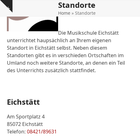
Standorte
Open
Close
Skip
Show
to
Home
»
Standorte
mobile
mobile
notice
content
menu
menu
Die Musikschule Eichstätt
unterrichtet haupsächlich an Ihrem eigenen
Standort in Eichstätt selbst. Neben diesem
Standorten gibt es in verschieden Ortschaften im
Umland noch weitere Standorte, an denen ein Teil
des Unterrichts zusätzlich stattfindet.
Eichstätt
Am Sportplatz 4
85072 Eichstätt
Telefon:
08421/89631