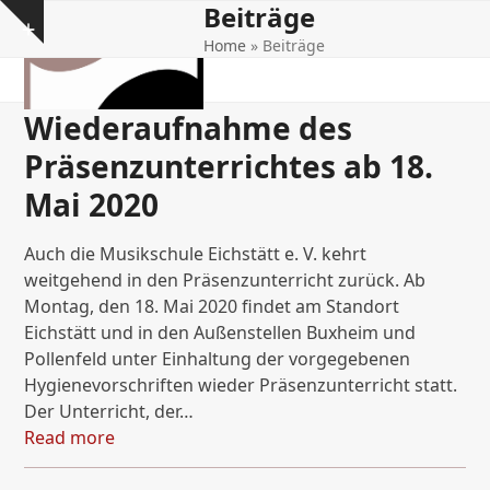
Beiträge
Open
Close
Skip
Show
to
Home
»
Beiträge
mobile
mobile
notice
content
menu
menu
Wiederaufnahme des
Präsenzunterrichtes ab 18.
Mai 2020
Auch die Musikschule Eichstätt e. V. kehrt
weitgehend in den Präsenzunterricht zurück. Ab
Montag, den 18. Mai 2020 findet am Standort
Eichstätt und in den Außenstellen Buxheim und
Pollenfeld unter Einhaltung der vorgegebenen
Hygienevorschriften wieder Präsenzunterricht statt.
Der Unterricht, der…
Read more