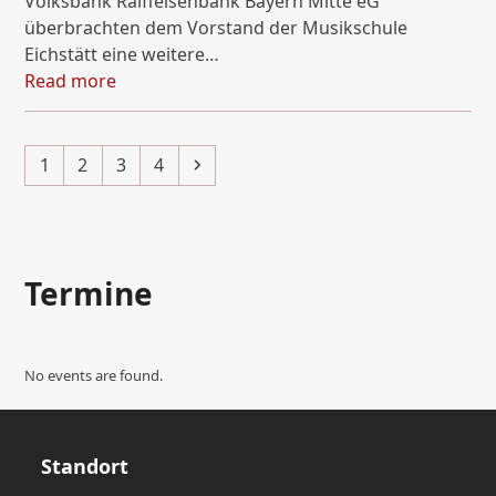
Volksbank Raiffeisenbank Bayern Mitte eG
überbrachten dem Vorstand der Musikschule
Eichstätt eine weitere…
Read more
Page
Page
Page
Page
Next
1
2
3
4
Termine
No events are found.
Standort