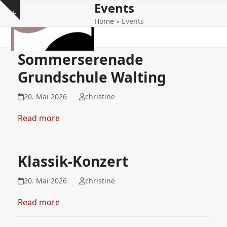
Events
Open
Close
Skip
Show
to
Home
»
Events
mobile
mobile
notice
content
menu
menu
Sommerserenade
Grundschule Walting
20. Mai 2026
christine
Read more
Klassik-Konzert
20. Mai 2026
christine
Read more