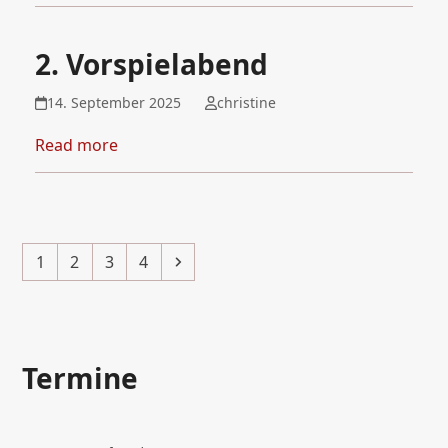
2. Vorspielabend
14. September 2025
christine
Read more
Page
Page
Page
Page
Next
1
2
3
4
Termine