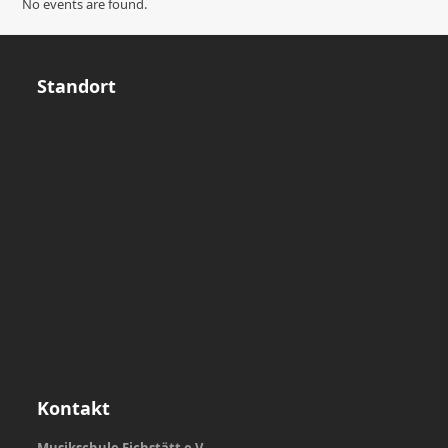
No events are found.
Standort
Kontakt
Musikschule Eichstätt e.V.