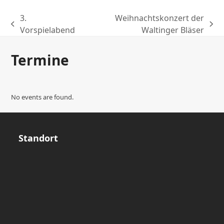
3.
Weihnachtskonzert der
previous
next
Vorspielabend
Waltinger Bläser
post:
post:
Termine
No events are found.
Standort