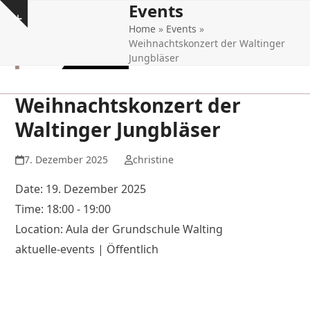
Events
Open
Close
Skip
Show
to
Home
»
Events
»
mobile
mobile
notice
content
Weihnachtskonzert der Waltinger
menu
menu
Jungbläser
Weihnachtskonzert der
Waltinger Jungbläser
7. Dezember 2025
christine
Date:
19. Dezember 2025
Time:
18:00 - 19:00
Location:
Aula der Grundschule Walting
aktuelle-events | Öffentlich