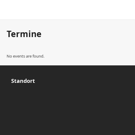
Fath-Pscherer Christine
Termine
No events are found.
Standort