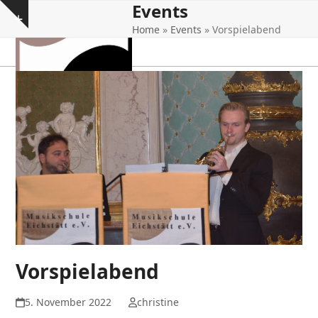
Events
Open
Close
Skip
Show
to
Home
»
Events
»
Vorspielabend
mobile
mobile
notice
content
menu
menu
Vorspielabend
5. November 2022
christine