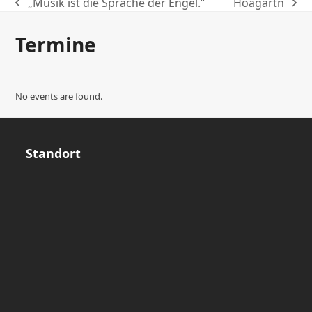
„Musik ist die Sprache der Engel.“
Hoagartn
previous
next
post:
post:
Termine
No events are found.
Standort