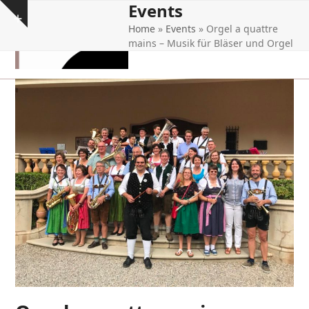
Events
Open
Close
Skip
Show
to
Home
»
Events
»
Orgel a quattre
mobile
mobile
notice
content
mains – Musik für Bläser und Orgel
menu
menu