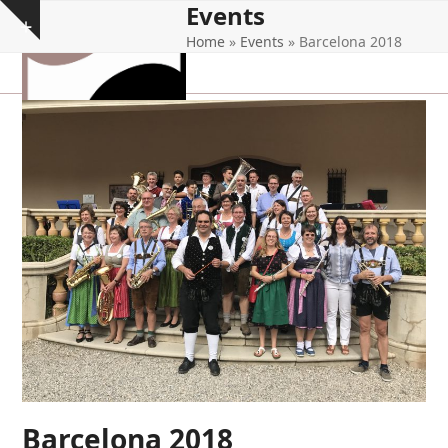
Events
Open
Close
Skip
Show
to
Home
»
Events
»
Barcelona 2018
mobile
mobile
notice
content
menu
menu
Barcelona 2018