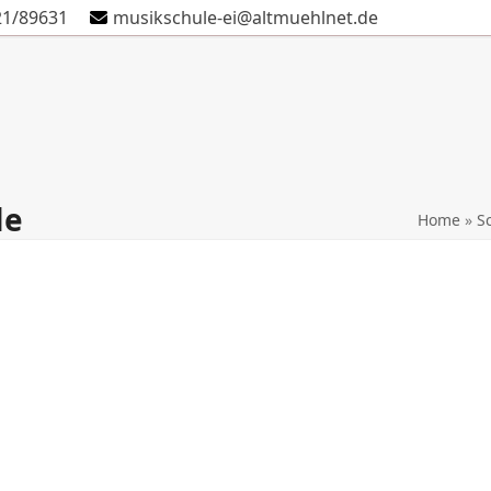
21/89631
musikschule-ei@altmuehlnet.de
Schule
Verein
Kontakt
Termine
Anmeldung
le
Home
»
S