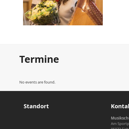
Mytko Mariia
Termine
No events are found.
Standort
Konta
Musikschu
Am Sportpl