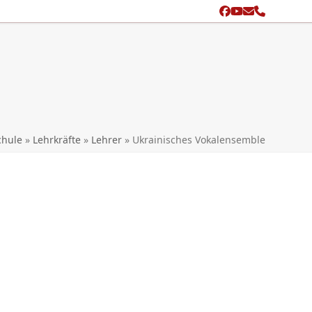
Facebook
YouTube
Email
Phone
search
chule
»
Lehrkräfte
»
Lehrer
»
Ukrainisches Vokalensemble