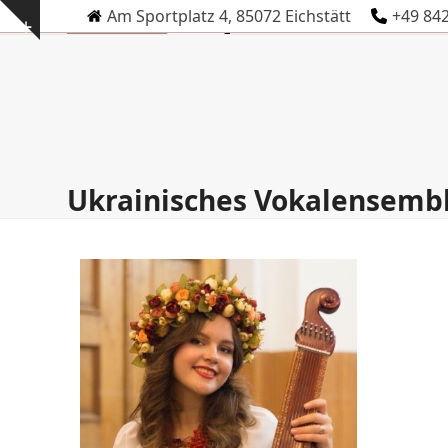
Skip
Am Sportplatz 4, 85072 Eichstätt
+49 84
Show
to
notice
content
Ukrainisches Vokalensemb