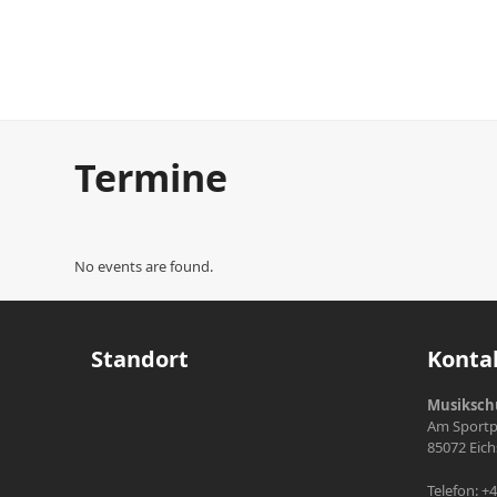
Termine
No events are found.
Standort
Konta
Musikschu
Am Sportpl
85072 Eich
Telefon: +