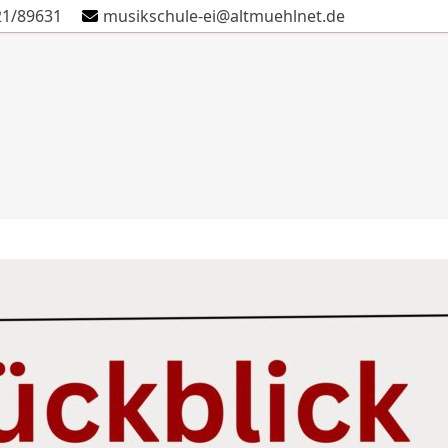
21/89631
musikschule-ei@altmuehlnet.de
Schule
Verein
Kontakt
Termine
Anmeldung