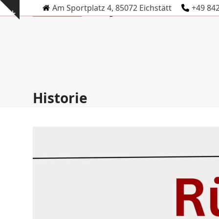
Skip
Am Sportplatz 4, 85072 Eichstätt
+49 84
Show
to
notice
content
Historie