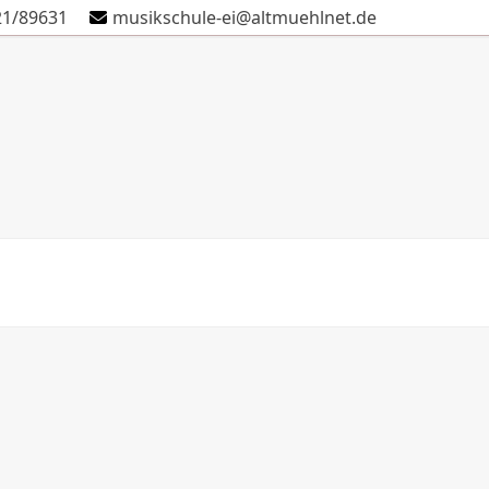
21/89631
musikschule-ei@altmuehlnet.de
Schule
Verein
Kontakt
Termine
Anmeldung