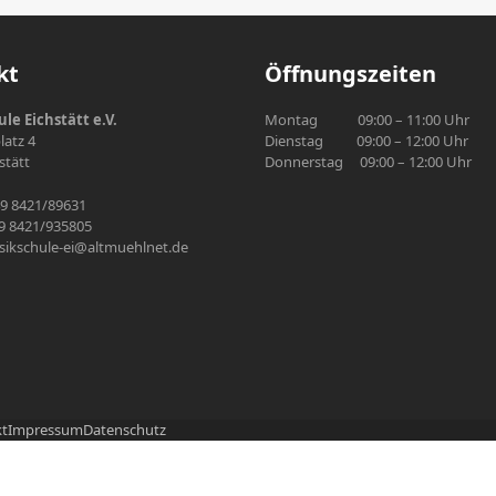
kt
Öffnungszeiten
le Eichstätt e.V.
Montag 09:00 – 11:00 Uhr
atz 4
Dienstag 09:00 – 12:00 Uhr
stätt
Donnerstag 09:00 – 12:00 Uhr
49 8421/89631
49 8421/935805
sikschule-ei@altmuehlnet.de
kt
Impressum
Datenschutz