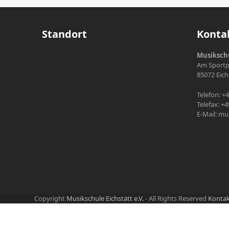
Standort
Konta
Musikschu
Am Sportpl
85072 Eich
Telefon: +
Telefax: +
E-Mail: mu
Copyright
Musikschule Eichstätt e.V.
- All Rights Reserved
Konta