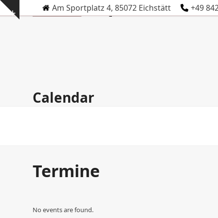
Skip
Am Sportplatz 4, 85072 Eichstätt
+49 84
Show
to
notice
content
Calendar
Termine
No events are found.