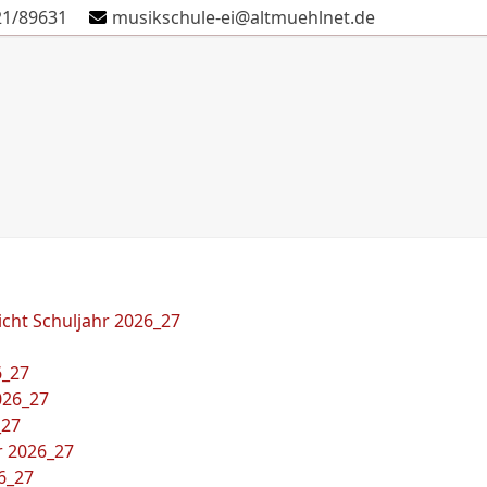
21/89631
musikschule-ei@altmuehlnet.de
Schule
Verein
Kontakt
Termine
Anmeldung
cht Schuljahr 2026_27
6_27
026_27
_27
r 2026_27
6_27