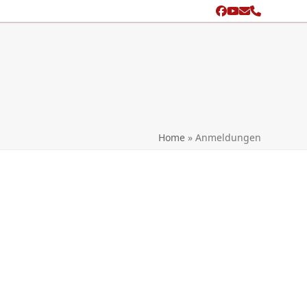
Facebook
YouTube
Email
Phone
search
Home
»
Anmeldungen